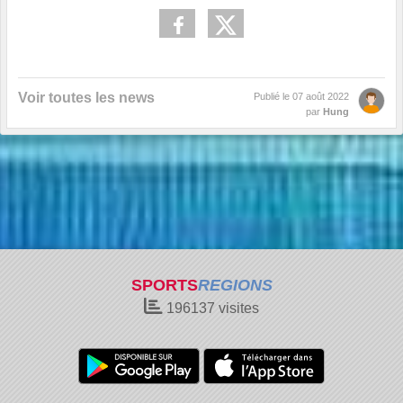
Voir toutes les news
Publié le
07 août 2022
par
Hung
SPORTS
REGIONS
196137
visites