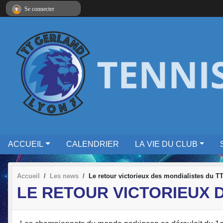
Panneau de gestion des cookies
Se connecter
ACCUEIL
CALENDRIER
LA VIE DU CLUB
Accueil
Les news
Le retour victorieux des mondialistes du T
LE RETOUR VICTORIEUX D