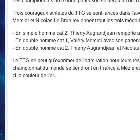
Les championnats du monde parkinson se déroulait du 1e
Trois courageux athlètes du TTG se sont lancés dans l'av
Mercier et Nicolas Le Brun reviennent tout les trois médail
- En simple homme cat 2, Thierry Augrandjean remporte 
- En double homme cat 1, Valéry Mercier avec son parten
- En double homme cat 2, Thierry Augrandjean et Nicolas
Le TTG ne peut qu'exprimer de l'admiration pour leurs résu
championnat du monde se tiendront en France à Mézières-le
ci la couleur de l'or...