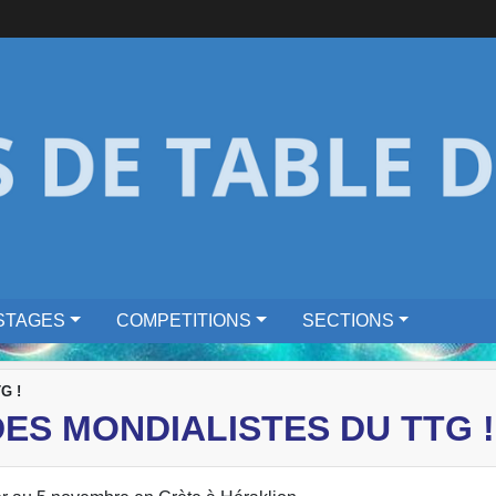
STAGES
COMPETITIONS
SECTIONS
TG !
ES MONDIALISTES DU TTG !