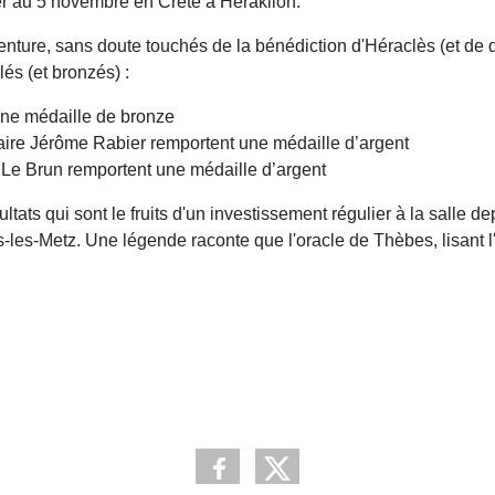
r au 5 novembre en Crète à Héraklion.
enture, sans doute touchés de la bénédiction d'Héraclès (et de
lés (et bronzés) :
une médaille de bronze
aire Jérôme Rabier remportent une médaille d’argent
 Le Brun remportent une médaille d’argent
ltats qui sont le fruits d'un investissement régulier à la salle
s-Metz. Une légende raconte que l'oracle de Thèbes, lisant l'av