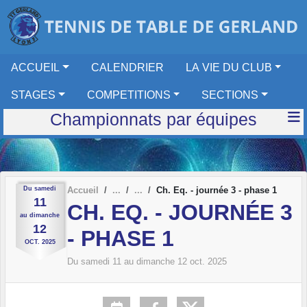
Panneau de gestion des cookies
ACCUEIL
CALENDRIER
LA VIE DU CLUB
STAGES
COMPETITIONS
SECTIONS
Championnats par équipes
Du
samedi
Accueil
Ch. Eq. - journée 3 - phase 1
11
CH. EQ. - JOURNÉE 3
au
dimanche
12
- PHASE 1
OCT.
2025
Du
samedi
11
au
dimanche
12
oct.
2025