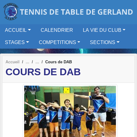
Panneau de gestion des cookies
ACCUEIL
CALENDRIER
LA VIE DU CLUB
STAGES
COMPETITIONS
SECTIONS
Accueil
Cours de DAB
COURS DE DAB