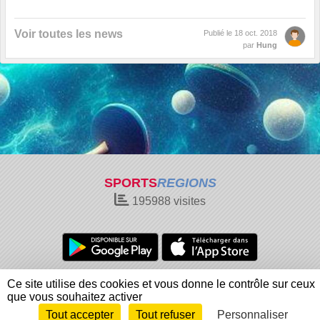
Voir toutes les news
Publié le
18 oct. 2018
par
Hung
SPORTS
REGIONS
195988
visites
Charte cookies
Gestion des cookies
Ce site utilise des cookies et vous donne le contrôle sur ceux
Informations légales
Signaler un contenu inapproprié
que vous souhaitez activer
Tout accepter
Tout refuser
Personnaliser
Envie de participer ?
Connexion