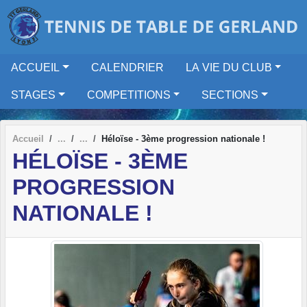
Panneau de gestion des cookies
ACCUEIL
CALENDRIER
LA VIE DU CLUB
STAGES
COMPETITIONS
SECTIONS
Accueil
Héloïse - 3ème progression nationale !
HÉLOÏSE - 3ÈME
PROGRESSION
NATIONALE !