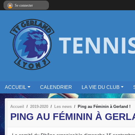
Panneau de gestion des cookies
Se connecter
ACCUEIL
CALENDRIER
LA VIE DU CLUB
Accueil
2019-2020
Les news
Ping au Féminin à Gerland !
PING AU FÉMININ À GERL