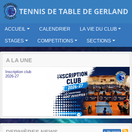
Panneau de gestion des cookies
ACCUEIL
CALENDRIER
LA VIE DU CLUB
STAGES
COMPETITIONS
SECTIONS
A LA UNE
Inscription club
2026-27
Previous
Next
DERNIÈRES NEWS
+ de news