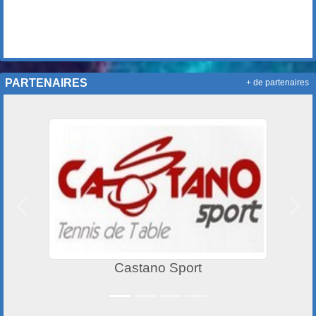
PARTENAIRES
+ de partenaires
Précedent
Suiv
Castano Sport
La